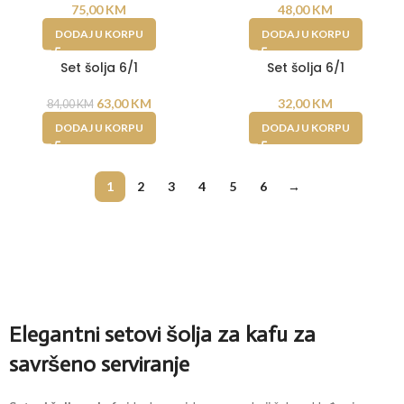
75,00
KM
48,00
KM
DODAJ U KORPU
DODAJ U KORPU
Set šolja 6/1
Set šolja 6/1
-25%
63,00
KM
32,00
KM
84,00
KM
DODAJ U KORPU
DODAJ U KORPU
1
2
3
4
5
6
→
Elegantni setovi šolja za kafu za
savršeno serviranje