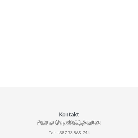
Kontakt
Sarajevo
Radenka Abazovića 2D,
Email: ilmone.podrska@gmail.com
Tel: +387 33 865-744