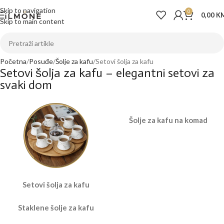
Skip to navigation
0
0,00
K
Skip to main content
Početna
Posuđe
Šolje za kafu
Setovi šolja za kafu
Setovi šolja za kafu – elegantni setovi za
svaki dom
Šolje za kafu na komad
Setovi šolja za kafu
Staklene šolje za kafu