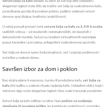
Setovi šolja za kafu
idealan su izbor za sve koji žele usklađen i
elegantan izgled stola. Bilo da tražite set šolja za svakodnevnu kafu,
posluživanje gostiju ili poseban poklon, pažljivo odabrani setovi
donose spoj dizajna, kvaliteta i praktičnosti.
U našoj ponudi pronaći ćete
setove šolja za kafu za 2, 4 ili 6 osoba
,
različitih stilova – od modernih i minimalističkih, do klasičnih i
dekorativnih modela. Setovi su izrađeni od kvalitetnih materijala
poput keramike i porculana, prilagođeni svakodnevnoj upotrebi.
Set šolja ne donosi samo funkcionalnost, već i osjećaj uređenosti i
estetike u svakom domu.
Savršen izbor za dom i poklon
Bez obzira pijete li espresso, tursku ili produženu kafu,
set šolja za
kafu
čini razliku u svakom ritualu ispijanja kafe. Usklađeni oblici, boje i
teksture daju stolu elegantan izgled i čine svaki trenutak posebnim.
Setovi šolja za kafu odličan su izbor i kao
poklon za useljenje,
vjenčanje ili posebne prilike
, jer kombinuju praktičnost i estetiku.