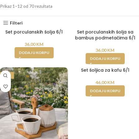
Prikaz 1–12 od 70 rezultata
Filteri
Set porculanskih šolja 6/1
Set porculanskih šolja sa
bambus podmetačima 6/1
36,00
KM
36,00
KM
DODAJ U KORPU
DODAJ U KORPU
Set šoljica za kafu 6/1
-30%
46,00
KM
DODAJ U KORPU