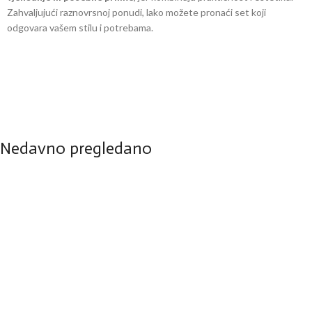
Zahvaljujući raznovrsnoj ponudi, lako možete pronaći set koji
odgovara vašem stilu i potrebama.
Nedavno pregledano