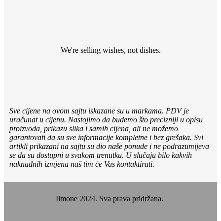
We're selling wishes, not dishes.
Sve cijene na ovom sajtu iskazane su u markama. PDV je
uračunat u cijenu. Nastojimo da budemo što precizniji u opisu
proizvoda, prikazu slika i samih cijena, ali ne možemo
garantovati da su sve informacije kompletne i bez grešaka. Svi
artikli prikazani na sajtu su dio naše ponude i ne podrazumijeva
se da su dostupni u svakom trenutku. U slučaju bilo kakvih
naknadnih izmjena naš tim će Vas kontaktirati.
Ilmone 2024. Sva prava pridržana.