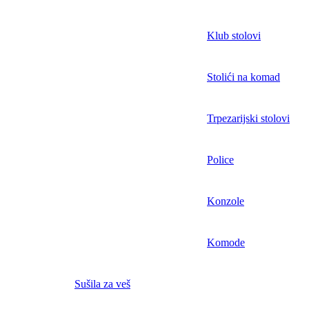
Klub stolovi
Stolići na komad
Trpezarijski stolovi
Police
Konzole
Komode
Sušila za veš