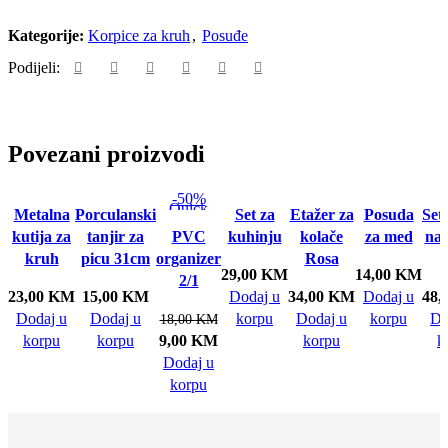
Kategorije:
Korpice za kruh
,
Posuđe
Podijeli:
Povezani proizvodi
-50%
Quick
Quick view
Quick
Quick
Quick
Quick
Q
Metalna
Porculanski
Set za
Etažer za
Posuda
Set
view
Dodaj u listu
view
view
view
view
v
kutija za
tanjir za
PVC
kuhinju
kolače
za med
na 
Dodaj u
želja
Dodaj u
Dodaj u
Dodaj u
Dodaj u
Do
kruh
picu 31cm
organizer
Rosa
listu želja
listu želja
29,00
listu želja
KM
listu želja
14,00
listu želja
KM
list
2/1
23,00
KM
15,00
KM
Dodaj u
34,00
KM
Dodaj u
48,
Dodaj u
Dodaj u
korpu
Dodaj u
korpu
Do
18,00
KM
korpu
korpu
9,00
KM
korpu
k
Dodaj u
korpu