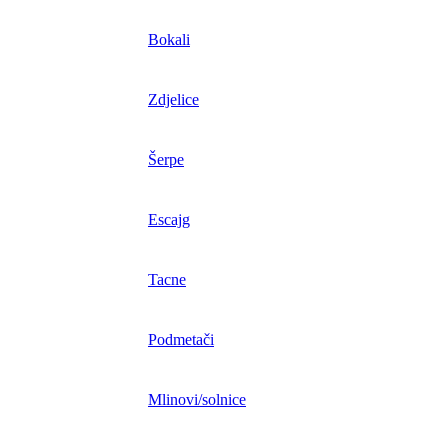
Bokali
Zdjelice
Šerpe
Escajg
Tacne
Podmetači
Mlinovi/solnice