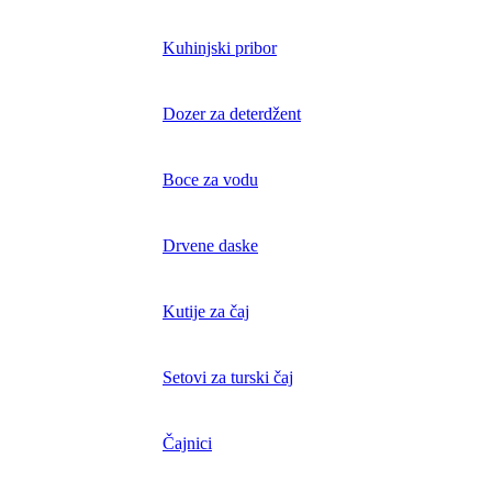
Kuhinjski pribor
Dozer za deterdžent
Boce za vodu
Drvene daske
Kutije za čaj
Setovi za turski čaj
Čajnici