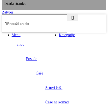
Izrada stranice
Zatvori
Menu
Kategorije
Shop
Posuđe
Čaše
Setovi čaša
Čaše na komad