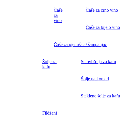
Čaše
Čaše za crno vino
za
vino
Čaše za bijelo vino
Čaše za pjenušac / šampanjac
Šolje za
Setovi šolja za kafu
kafu
Šolje na komad
Staklene šolje za kafu
Fildžani