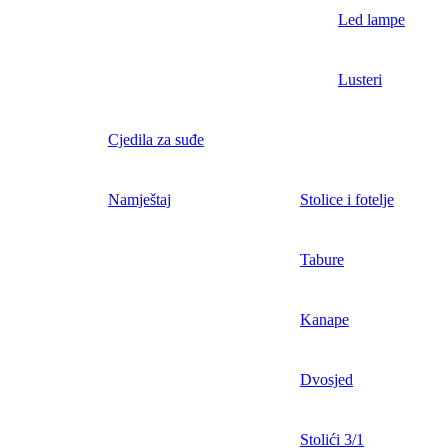
Led lampe
Lusteri
Cjedila za suđe
Namještaj
Stolice i fotelje
Tabure
Kanape
Dvosjed
Stolići 3/1