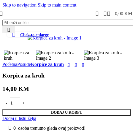
Skip to navigation
Skip to main content
0
0,00
KM
Click to enlarge
Početna
Posuđe
Korpice za kruh
Korpica za kruh
14,00
KM
DODAJ U KORPU
Dodaj u listu želja
0
osoba trenutno gleda ovaj proizvod!