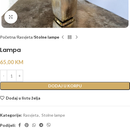
Click to enlarge
Početna
Rasvjeta
Stolne lampe
Lampa
65,00
KM
DODAJ U KORPU
Dodaj u listu želja
Kategorije:
Rasvjeta
,
Stolne lampe
Podijeli: