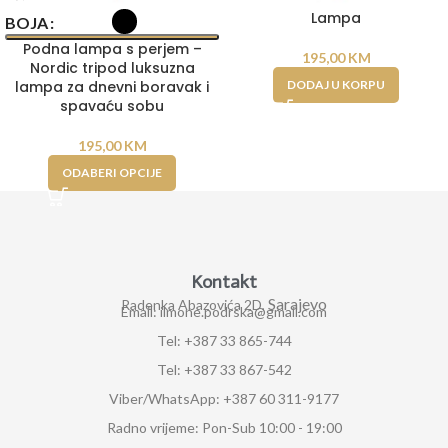
Lampa
BOJA
Podna lampa s perjem –
195,00
KM
Nordic tripod luksuzna
lampa za dnevni boravak i
DODAJ U KORPU
spavaću sobu
195,00
KM
ODABERI OPCIJE
Kontakt
Sarajevo
Radenka Abazovića 2D,
Email: ilmone.podrska@gmail.com
Tel: +387 33 865-744
Tel: +387 33 867-542
Viber/WhatsApp: +387 60 311-9177
Radno vrijeme: Pon-Sub 10:00 - 19:00