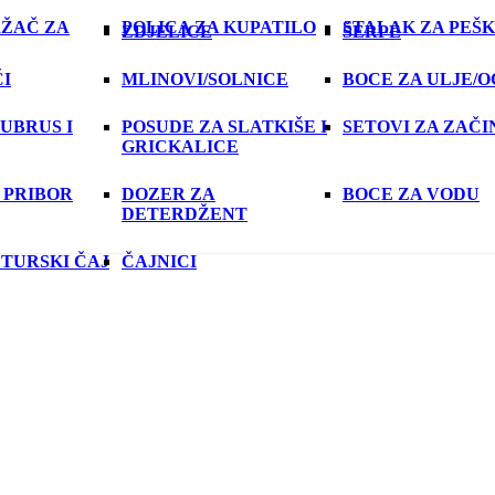
ŽAČ ZA
POLICA ZA KUPATILO
STALAK ZA PEŠK
ZDJELICE
ŠERPE
I
MLINOVI/SOLNICE
BOCE ZA ULJE/
 UBRUS I
POSUDE ZA SLATKIŠE I
SETOVI ZA ZAČI
GRICKALICE
 PRIBOR
DOZER ZA
BOCE ZA VODU
DETERDŽENT
 TURSKI ČAJ
ČAJNICI