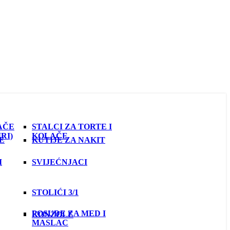
AČE
STALCI ZA TORTE I
RI)
KOLAČE
E
KUTIJE ZA NAKIT
I
SVIJEĆNJACI
STOLIĆI 3/1
POSUDE ZA MED I
KONZOLE
MASLAC