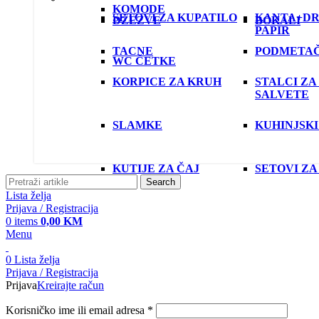
KOMODE
SETOVI ZA KUPATILO
KANTA+DR
DŽEZVE
BOKALI
PAPIR
TACNE
PODMETAČ
WC ČETKE
KORPICE ZA KRUH
STALCI ZA
SALVETE
SLAMKE
KUHINJSKI
KUTIJE ZA ČAJ
SETOVI ZA
Search
Lista želja
Prijava / Registracija
0
items
0,00
KM
Menu
0
Lista želja
Prijava / Registracija
Prijava
Kreirajte račun
Korisničko ime ili email adresa
*