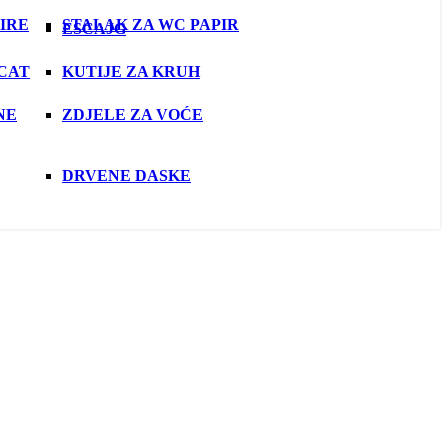
IRE
STALAK ZA WC PAPIR
ESCAJG
OCAT
KUTIJE ZA KRUH
NE
ZDJELE ZA VOĆE
DRVENE DASKE