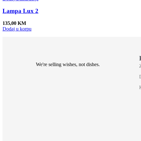
Lampa Lux 2
135,00
KM
Dodaj u korpu
We're selling wishes, not dishes.