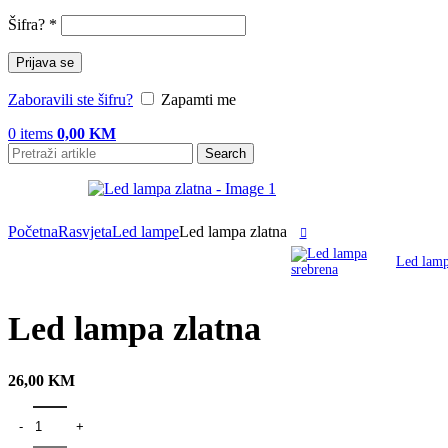
Šifra?
*
Prijava se
Zaboravili ste šifru?
Zapamti me
0
items
0,00
KM
Search
Početna
Rasvjeta
Led lampe
Led lampa zlatna
Led lamp
Led lampa zlatna
26,00
KM