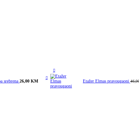
a srebrena
26,00
KM
Etažer Elmas pravougaoni
46,0