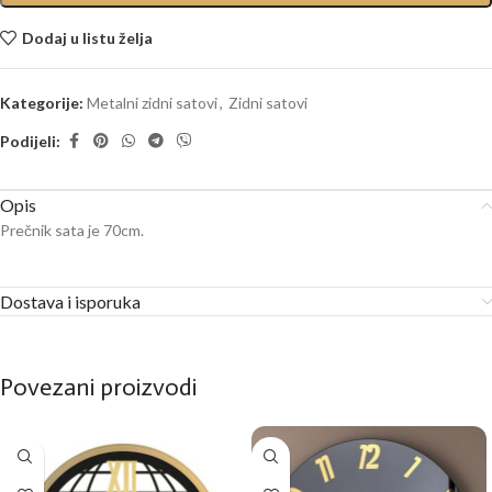
Dodaj u listu želja
Kategorije:
Metalni zidni satovi
,
Zidni satovi
Podijeli:
Opis
Prečnik sata je 70cm.
Dostava i isporuka
Povezani proizvodi