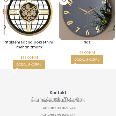
Stakleni sat sa pokretnim
Sat
mehanizmom
48,00
KM
165,00
KM
DODAJ U KORPU
DODAJ U KORPU
Kontakt
Sarajevo
Radenka Abazovića 2D,
Email: ilmone.podrska@gmail.com
Tel: +387 33 865-744
Tel: +387 33 867-542