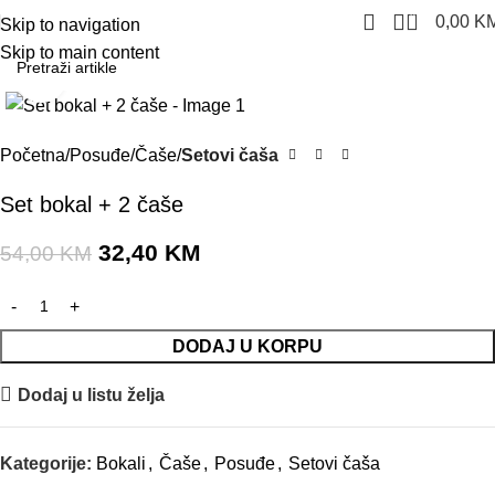
0
0,00
K
Skip to navigation
Skip to main content
Click to enlarge
-40%
Početna
Posuđe
Čaše
Setovi čaša
Set bokal + 2 čaše
32,40
KM
54,00
KM
DODAJ U KORPU
Dodaj u listu želja
Kategorije:
Bokali
,
Čaše
,
Posuđe
,
Setovi čaša