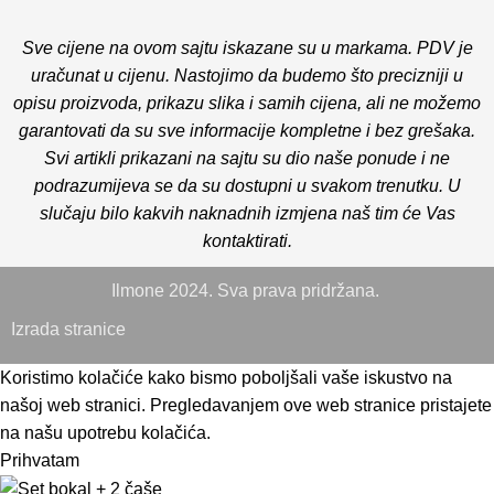
Sve cijene na ovom sajtu iskazane su u markama. PDV je
uračunat u cijenu. Nastojimo da budemo što precizniji u
opisu proizvoda, prikazu slika i samih cijena, ali ne možemo
garantovati da su sve informacije kompletne i bez grešaka.
Svi artikli prikazani na sajtu su dio naše ponude i ne
podrazumijeva se da su dostupni u svakom trenutku. U
slučaju bilo kakvih naknadnih izmjena naš tim će Vas
kontaktirati.
Ilmone 2024. Sva prava pridržana.
Izrada stranice
Koristimo kolačiće kako bismo poboljšali vaše iskustvo na
našoj web stranici. Pregledavanjem ove web stranice pristajete
na našu upotrebu kolačića.
Prihvatam