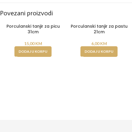
Povezani proizvodi
Porculanski tanjir za picu
Porculanski tanjir za pastu
31cm
21cm
15,00
KM
6,00
KM
DODAJ U KORPU
DODAJ U KORPU