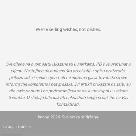
We're selling wishes, not dishes.
Sve cijene na ovom sajtu iskazane su u markama. PDV je uračunat u
cijenu. Nastojimo da budemo što precizniji u opisu proizvoda,
prikazu slika i samih cijena, ali ne možemo garantovati da su sve
informacije kompletne i bez grešaka. Svi artikli prikazani na sajtu su
dio naše ponude i ne podrazumijeva se da su dostupni u svakom
trenutku. U slučaju bilo kakvih naknadnih izmjena naš tim će Vas
kontaktirati.
Ilmone 2024. Sva prava pridržana.
Izrada stranice