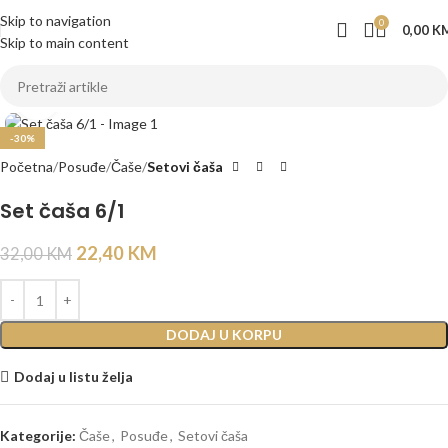
Skip to navigation
0
0,00
K
Skip to main content
Click to enlarge
-30%
Početna
Posuđe
Čaše
Setovi čaša
Set čaša 6/1
22,40
KM
32,00
KM
DODAJ U KORPU
Dodaj u listu želja
Kategorije:
Čaše
,
Posuđe
,
Setovi čaša