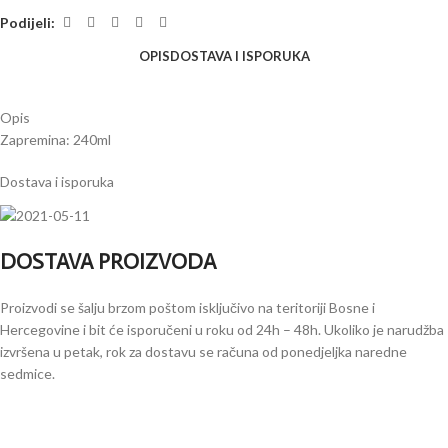
Podijeli:
OPIS
DOSTAVA I ISPORUKA
Opis
Zapremina: 240ml
Dostava i isporuka
DOSTAVA PROIZVODA
Proizvodi se šalju brzom poštom isključivo na teritoriji Bosne i
Hercegovine i bit će isporučeni u roku od 24h – 48h. Ukoliko je narudžba
izvršena u petak, rok za dostavu se računa od ponedjeljka naredne
sedmice.