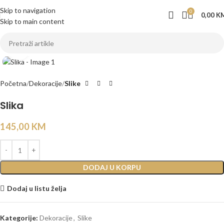
Skip to navigation
0
0,00
K
Skip to main content
Click to enlarge
Početna
Dekoracije
Slike
Slika
145,00
KM
DODAJ U KORPU
Dodaj u listu želja
Kategorije:
Dekoracije
,
Slike