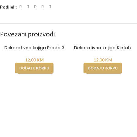
Podijeli:
Povezani proizvodi
Dekorativna knjiga Prada 3
Dekorativna knjiga Kinfolk
12,00
KM
12,00
KM
DODAJ U KORPU
DODAJ U KORPU