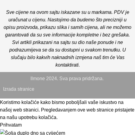
Sve cijene na ovom sajtu iskazane su u markama. PDV je
uračunat u cijenu. Nastojimo da budemo što precizniji u
opisu proizvoda, prikazu slika i samih cijena, ali ne možemo
garantovati da su sve informacije kompletne i bez grešaka.
Svi artikli prikazani na sajtu su dio naše ponude i ne
podrazumijeva se da su dostupni u svakom trenutku. U
slučaju bilo kakvih naknadnih izmjena naš tim će Vas
kontaktirati.
Ilmone 2024. Sva prava pridržana.
Izrada stranice
Koristimo kolačiće kako bismo poboljšali vaše iskustvo na
našoj web stranici. Pregledavanjem ove web stranice pristajete
na našu upotrebu kolačića.
Prihvatam