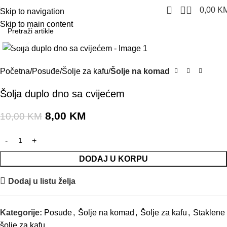
0
0,00
K
Skip to navigation
Skip to main content
Click to enlarge
-20%
Početna
Posuđe
Šolje za kafu
Šolje na komad
Šolja duplo dno sa cvijećem
8,00
KM
10,00
KM
DODAJ U KORPU
Dodaj u listu želja
Kategorije:
Posuđe
,
Šolje na komad
,
Šolje za kafu
,
Staklene
šolje za kafu