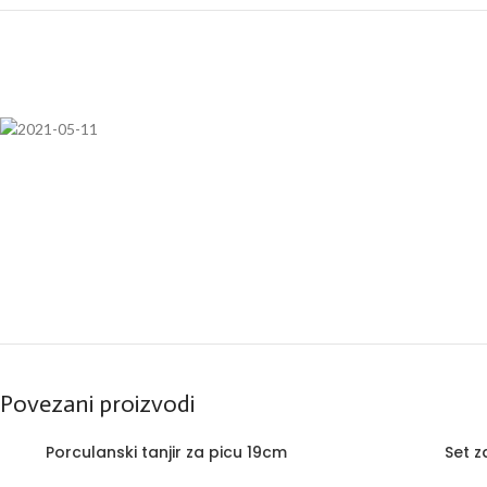
Povezani proizvodi
ČAŠE
ŠOLJE Z
Porculanski tanjir za picu 19cm
Set z
Setovi čaša
Setovi šo