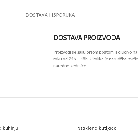
DOSTAVA I ISPORUKA
DOSTAVA PROIZVODA
Proizvodi se šalju brzom poštom isključivo na 
roku od 24h – 48h. Ukoliko je narudžba izvrš
naredne sedmice.
A KAFU
FILDŽANI
TANJIRI ZA KO
(DESERTNI TAN
a kuhinju
Staklena kutljača
lja za kafu