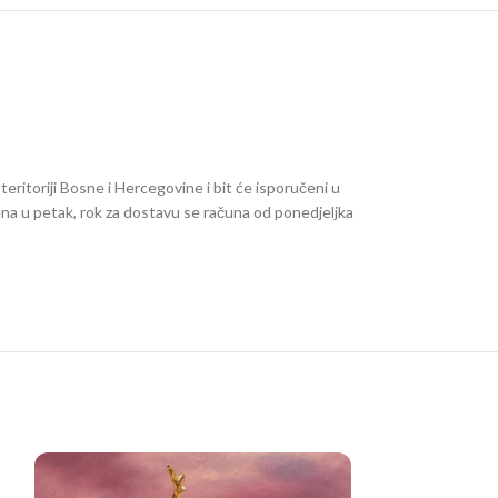
teritoriji Bosne i Hercegovine i bit će isporučeni u
ena u petak, rok za dostavu se računa od ponedjeljka
LAČE
STALCI ZA TORTE I KOLAČE
JIRI)