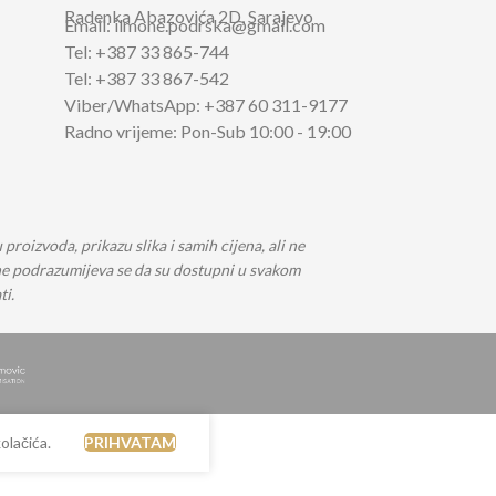
U
DRVENE DASKE
Radenka Abazovića 2D,
Sarajevo
Email: ilmone.podrska@gmail.com
Tel: +387 33 865-744
Tel: +387 33 867-542
Viber/WhatsApp: +387 60 311-9177
Radno vrijeme: Pon-Sub 10:00 - 19:00
roizvoda, prikazu slika i samih cijena, ali ne
i ne podrazumijeva se da su dostupni u svakom
ti.
olačića.
PRIHVATAM