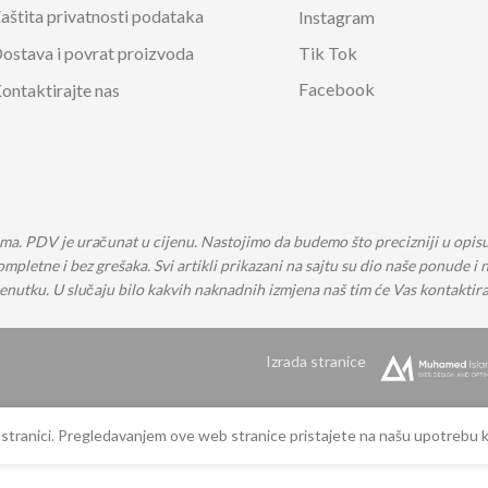
SKI PRIBOR
DOZER ZA DETERDŽENT
BOCE ZA VOD
aštita privatnosti podataka
Instagram
ostava i povrat proizvoda
Tik Tok
ZA TURSKI ČAJ
ČAJNICI
Facebook
ontaktirajte nas
a. PDV je uračunat u cijenu. Nastojimo da budemo što precizniji u opisu p
pletne i bez grešaka. Svi artikli prikazani na sajtu su dio naše ponude 
enutku. U slučaju bilo kakvih naknadnih izmjena naš tim će Vas kontaktira
Izrada stranice
 stranici. Pregledavanjem ove web stranice pristajete na našu upotrebu k