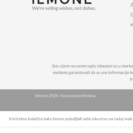
SLAMKE
KUHINJ
Z
We're selling wishes, not dishes.
D
KUTIJE ZA ČAJ
SETOVI 
K
Sve cijene na ovom sajtu iskazane su u markam
možemo garantovati da su sve informacije kom
tr
Ilmone 2024. Sva prava pridržana.
Koristimo kolačiće kako bismo poboljšali vaše iskustvo na našoj web
Staklena posuda 300ml