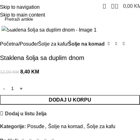
0
0,00
K
Skip to navigation
Skip to main content
Click to enlarge
-30%
Početna
Posuđe
Šolje za kafu
Šolje na komad
Staklena šolja sa duplim dnom
8,40
KM
12,00
KM
DODAJ U KORPU
Dodaj u listu želja
Kategorije:
Posuđe
,
Šolje na komad
,
Šolje za kafu