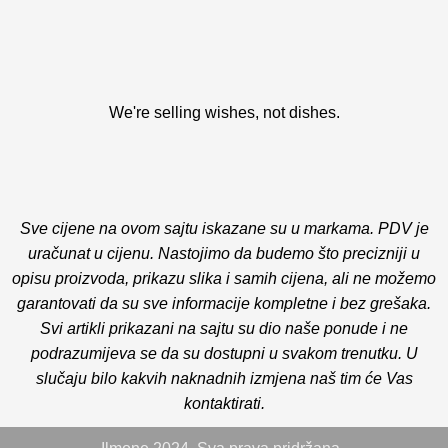
We're selling wishes, not dishes.
Sve cijene na ovom sajtu iskazane su u markama. PDV je
uračunat u cijenu. Nastojimo da budemo što precizniji u
opisu proizvoda, prikazu slika i samih cijena, ali ne možemo
garantovati da su sve informacije kompletne i bez grešaka.
Svi artikli prikazani na sajtu su dio naše ponude i ne
podrazumijeva se da su dostupni u svakom trenutku. U
slučaju bilo kakvih naknadnih izmjena naš tim će Vas
kontaktirati.