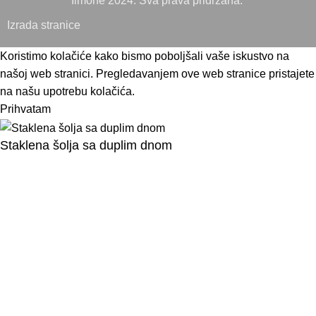
Ilmone 2024. Sva prava pridržana.
Izrada stranice
Koristimo kolačiće kako bismo poboljšali vaše iskustvo na
našoj web stranici. Pregledavanjem ove web stranice pristajete
na našu upotrebu kolačića.
Prihvatam
Staklena šolja sa duplim dnom
8,40
KM
12,00
KM
DODAJ U KORPU
Shop
Lista želja