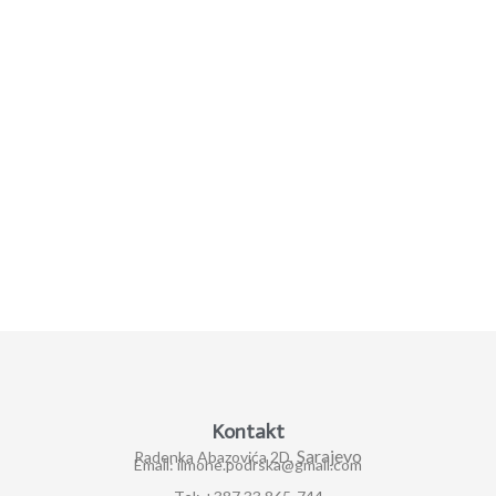
Kontakt
Sarajevo
Radenka Abazovića 2D,
Email: ilmone.podrska@gmail.com