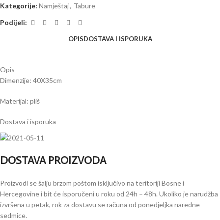
Kategorije:
Namještaj
,
Tabure
Podijeli:
OPIS
DOSTAVA I ISPORUKA
Opis
Dimenzije: 40X35cm
Materijal: pliš
Dostava i isporuka
DOSTAVA PROIZVODA
Proizvodi se šalju brzom poštom isključivo na teritoriji Bosne i
Hercegovine i bit će isporučeni u roku od 24h – 48h. Ukoliko je narudžba
izvršena u petak, rok za dostavu se računa od ponedjeljka naredne
sedmice.