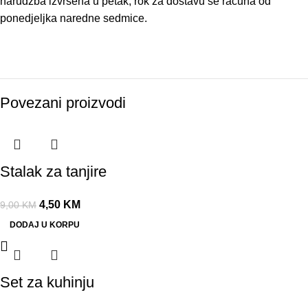
narudžba izvršena u petak, rok za dostavu se računa od
ponedjeljka naredne sedmice.
Povezani proizvodi
-50%
Stalak za tanjire
4,50
KM
9,00
KM
DODAJ U KORPU
Set za kuhinju