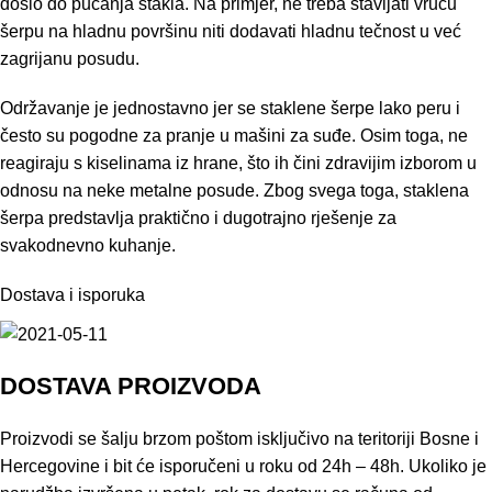
došlo do pucanja stakla. Na primjer, ne treba stavljati vruću
šerpu na hladnu površinu niti dodavati hladnu tečnost u već
zagrijanu posudu.
Održavanje je jednostavno jer se staklene šerpe lako peru i
često su pogodne za pranje u mašini za suđe. Osim toga, ne
reagiraju s kiselinama iz hrane, što ih čini zdravijim izborom u
odnosu na neke metalne posude. Zbog svega toga, staklena
šerpa predstavlja praktično i dugotrajno rješenje za
svakodnevno kuhanje.
Dostava i isporuka
DOSTAVA PROIZVODA
Proizvodi se šalju brzom poštom isključivo na teritoriji Bosne i
Hercegovine i bit će isporučeni u roku od 24h – 48h. Ukoliko je