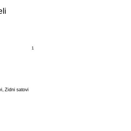
li
vi
,
Zidni satovi