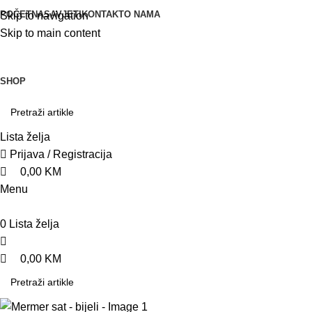
0
0
0
POČETNA
SAVJETI
KONTAKT
O NAMA
Skip to navigation
Skip to main content
SHOP
Lista želja
Prijava / Registracija
0,00
KM
Menu
0
Lista želja
0,00
KM