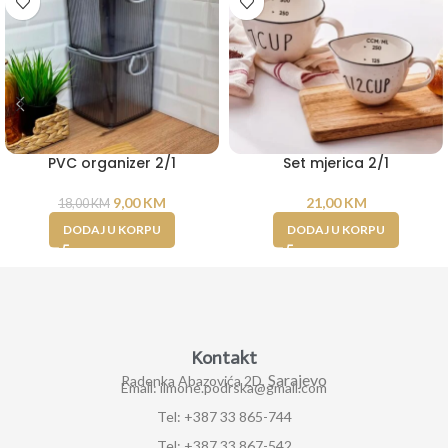
PVC organizer 2/1
Set mjerica 2/1
9,00
KM
21,00
KM
18,00
KM
DODAJ U KORPU
DODAJ U KORPU
Kontakt
Sarajevo
Radenka Abazovića 2D,
Email: ilmone.podrska@gmail.com
Tel: +387 33 865-744
Tel: +387 33 867-542