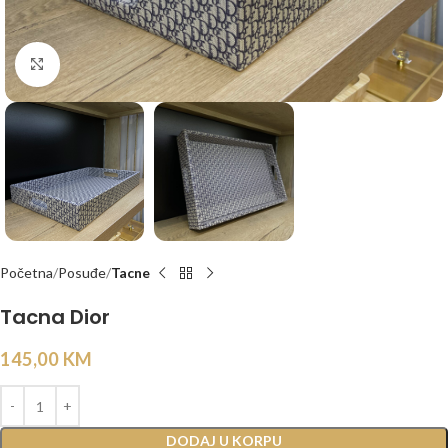
Click to enlarge
Početna
Posuđe
Tacne
Tacna Dior
145,00
KM
DODAJ U KORPU