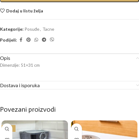
Dodaj u listu želja
Kategorije:
Posuđe
,
Tacne
Podijeli:
Opis
Dimenzije: 51×31 cm
Dostava i isporuka
Povezani proizvodi
-50%