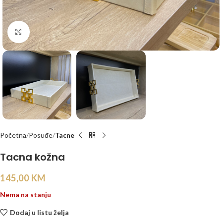
Click to enlarge
Početna
Posuđe
Tacne
Tacna kožna
145,00
KM
Nema na stanju
Dodaj u listu želja