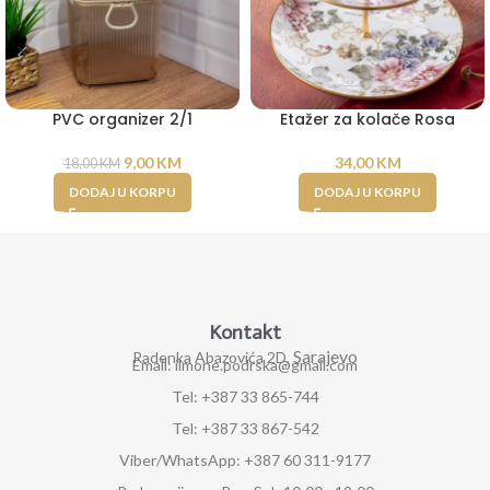
PVC organizer 2/1
Etažer za kolače Rosa
9,00
KM
34,00
KM
18,00
KM
DODAJ U KORPU
DODAJ U KORPU
Kontakt
Sarajevo
Radenka Abazovića 2D,
Email: ilmone.podrska@gmail.com
Tel: +387 33 865-744
Tel: +387 33 867-542
Viber/WhatsApp: +387 60 311-9177